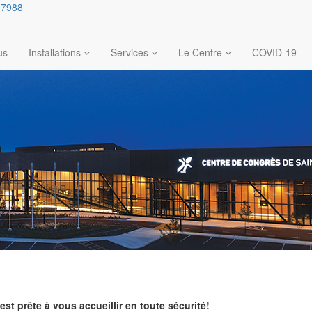
.7988
us
Installations
Services
Le Centre
COVID-19
st prête à vous accueillir en toute sécurité!